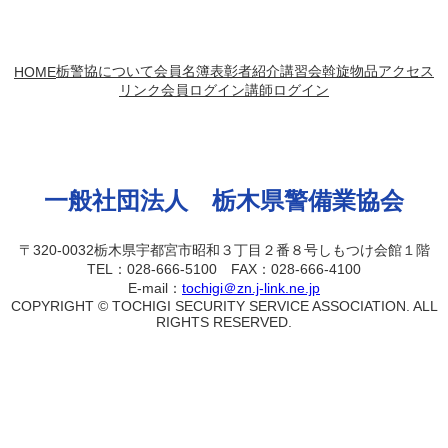
栃警協について
会員名簿
表彰者紹介
講習会
斡旋物品
アクセス
HOME
リンク
会員ログイン
講師ログイン
一般社団法人 栃木県警備業協会
〒320-0032栃木県宇都宮市昭和３丁目２番８号しもつけ会館１階
TEL：028-666-5100 FAX：028-666-4100
E-mail：
tochigi＠zn.j-link.ne.jp
COPYRIGHT © TOCHIGI SECURITY SERVICE ASSOCIATION. ALL
RIGHTS RESERVED.