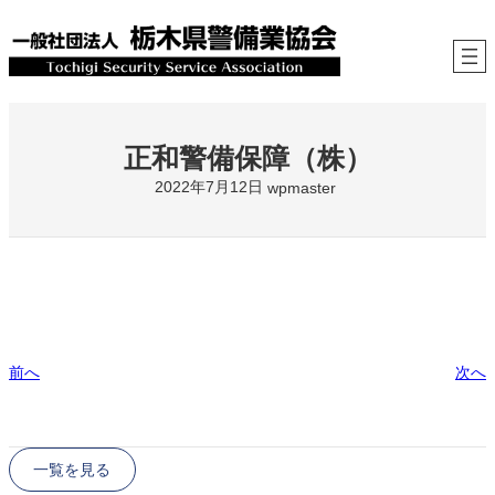
内
容
を
ス
キ
ッ
プ
正和警備保障（株）
2022年7月12日
wpmaster
前へ
次へ
一覧を見る