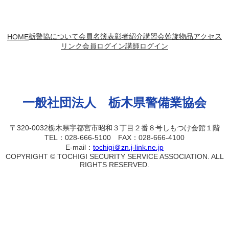
栃警協について
会員名簿
表彰者紹介
講習会
斡旋物品
アクセス
HOME
リンク
会員ログイン
講師ログイン
一般社団法人 栃木県警備業協会
〒320-0032栃木県宇都宮市昭和３丁目２番８号しもつけ会館１階
TEL：028-666-5100 FAX：028-666-4100
E-mail：
tochigi＠zn.j-link.ne.jp
COPYRIGHT © TOCHIGI SECURITY SERVICE ASSOCIATION. ALL
RIGHTS RESERVED.