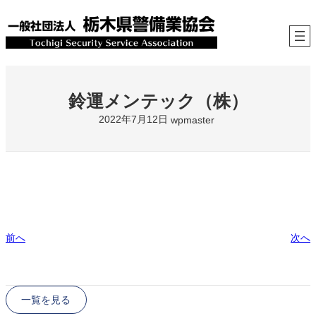
内
容
を
ス
キ
ッ
プ
鈴運メンテック（株）
2022年7月12日
wpmaster
前へ
次へ
一覧を見る