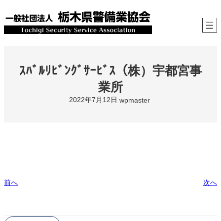
内
容
を
ス
キ
ッ
プ
ｽﾊﾞﾙﾘﾋﾞﾝｸﾞｻｰﾋﾞｽ（株）宇都宮事
業所
2022年7月12日
wpmaster
前へ
次へ