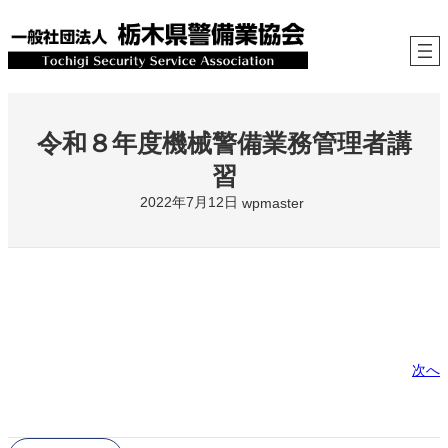
内
容
を
ス
キ
ッ
プ
令和８年度機械警備業務管理者講
習
2022年7月12日
wpmaster
次へ