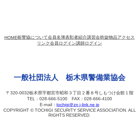
栃警協について
会員名簿
表彰者紹介
講習会
斡旋物品
アクセス
HOME
リンク
会員ログイン
講師ログイン
一般社団法人 栃木県警備業協会
〒320-0032栃木県宇都宮市昭和３丁目２番８号しもつけ会館１階
TEL：028-666-5100 FAX：028-666-4100
E-mail：
tochigi＠zn.j-link.ne.jp
COPYRIGHT © TOCHIGI SECURITY SERVICE ASSOCIATION. ALL
RIGHTS RESERVED.