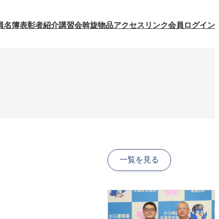
員名簿
表彰者紹介
講習会
斡旋物品
アクセス
リンク
会員ログイン
一覧を見る