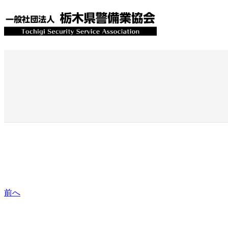
内
容
を
ス
キ
ッ
プ
前へ